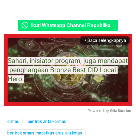
Ikuti Whatsapp Channel Republika
Baca selengkapnya
arrow_forward_ios
Powered by 
GliaStudios
ormas
bentrok antar-ormas
Mute
bentrok ormas macetkan arus lalu lintas