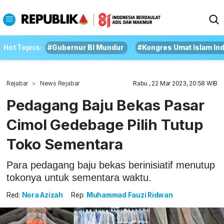
Hot Topics:
#Gubernur BI Mundur
#Kongres Umat Islam In
Rejabar
News Rejabar
Rabu , 22 Mar 2023, 20:58 WIB
Pedagang Baju Bekas Pasar
Cimol Gedebage Pilih Tutup
Toko Sementara
Para pedagang baju bekas berinisiatif menutup
tokonya untuk sementara waktu.
Red:
Nora Azizah
Rep:
Muhammad Fauzi Ridwan