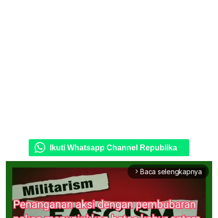
Ikuti Whatsapp Channel Republika
Baca selengkapnya
arrow_forward_ios