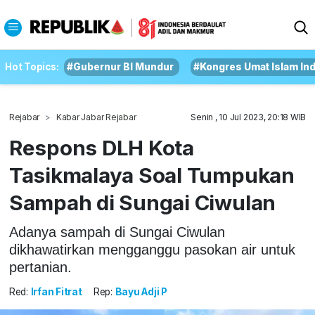
Hot Topics:
#Gubernur BI Mundur
#Kongres Umat Islam In
Rejabar
Kabar Jabar Rejabar
Senin , 10 Jul 2023, 20:18 WIB
Respons DLH Kota
Tasikmalaya Soal Tumpukan
Sampah di Sungai Ciwulan
Adanya sampah di Sungai Ciwulan
dikhawatirkan mengganggu pasokan air untuk
pertanian.
Red:
Irfan Fitrat
Rep:
Bayu Adji P