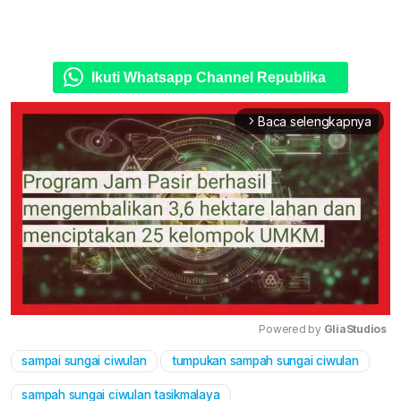
Ikuti Whatsapp Channel Republika
Baca selengkapnya
arrow_forward_ios
Powered by 
GliaStudios
sampai sungai ciwulan
tumpukan sampah sungai ciwulan
Mute
sampah sungai ciwulan tasikmalaya