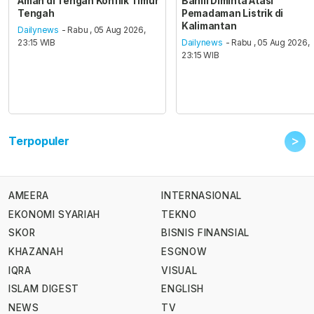
Aman di Tengah Konflik Timur
Bahlil Diminta Atasi
Tengah
Pemadaman Listrik di
Kalimantan
Dailynews
- Rabu , 05 Aug 2026,
23:15 WIB
Dailynews
- Rabu , 05 Aug 2026,
23:15 WIB
>
Terpopuler
AMEERA
INTERNASIONAL
EKONOMI SYARIAH
TEKNO
SKOR
BISNIS FINANSIAL
KHAZANAH
ESGNOW
IQRA
VISUAL
ISLAM DIGEST
ENGLISH
NEWS
TV