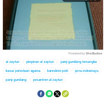
Powered by 
GliaStudios
al zaytun
pimpinan al zaytun
panji gumilang tersangka
Mute
kasus penistaan agama
bareskrim polri
pcnu indramayu
panji gumilang
pesantren al zaytun