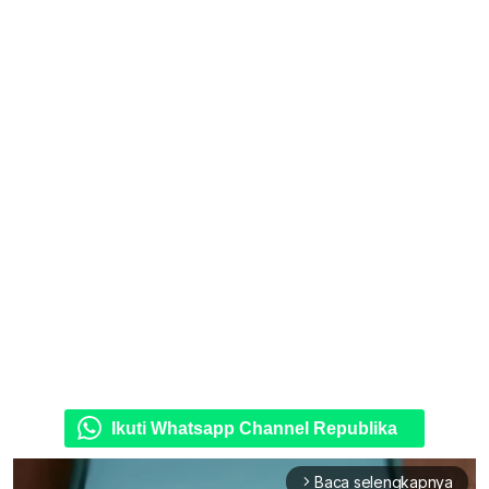
Ikuti Whatsapp Channel Republika
Baca selengkapnya
arrow_forward_ios