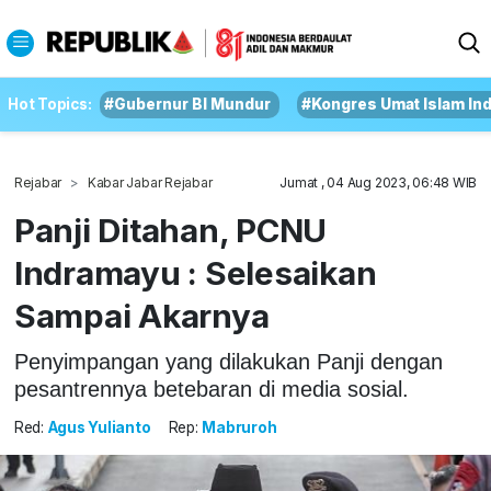
Hot Topics:
#Gubernur BI Mundur
#Kongres Umat Islam In
Rejabar
Kabar Jabar Rejabar
Jumat , 04 Aug 2023, 06:48 WIB
Panji Ditahan, PCNU
Indramayu : Selesaikan
Sampai Akarnya
Penyimpangan yang dilakukan Panji dengan
pesantrennya betebaran di media sosial.
Red:
Agus Yulianto
Rep:
Mabruroh