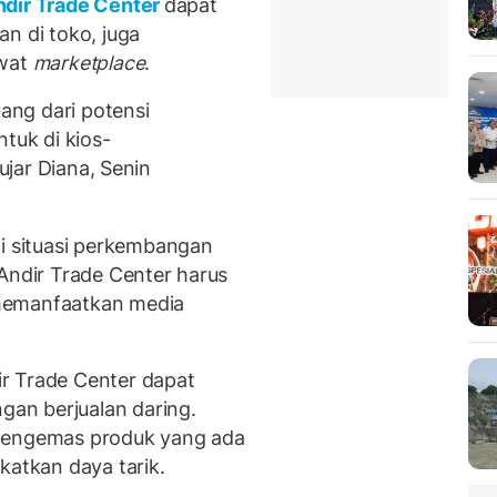
ndir Trade Center
dapat
n di toko, juga
ewat
marketplace
.
ng dari potensi
tuk di kios-
ujar Diana, Senin
 situasi perkembangan
 Andir Trade Center harus
memanfaatkan media
r Trade Center dapat
an berjualan daring.
 mengemas produk yang ada
katkan daya tarik.