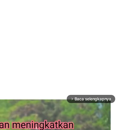
Baca selengkapnya
arrow_forward_ios