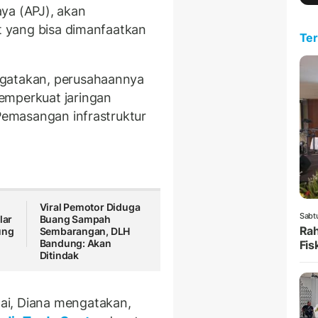
ya (APJ), akan
et yang bisa dimanfaatkan
Ter
ngatakan, perusahaannya
emperkuat jaringan
 Pemasangan infrastruktur
Viral Pemotor Diduga
Sabt
lar
Buang Sampah
Rah
ung
Sembarangan, DLH
Bandung: Akan
Fis
Ditindak
ai, Diana mengatakan,