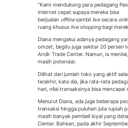
“Kami mendukung para pedagang Pasa
internet cepat supaya mereka bisa
berjualan
offline
sambil
live
secara
onli
ruang khusus
live shopping
bagi merek
Diana mengakui adanya pedagang ya
omzet, begitu juga sekitar 20 persen 
Andir Trade Center. Namun, ia menilai
masih potensial.
Dilihat dari jumlah toko yang aktif se
terakhir, kata dia, jika rata-rata ped
hari, nilai transaksinya bisa mencapai s
Menurut Diana, ada juga beberapa pe
transaksi hingga puluhan juta rupiah p
masih banyak pembeli loyal yang data
Center. Bahkan, pada akhir September l