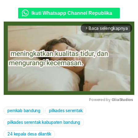
Ikuti Whatsapp Channel Republika
Baca selengkapnya
arrow_forward_ios
Powered by 
GliaStudios
pemkab bandung
pilkades serentak
Mute
pilkades serentak kabupaten bandung
24 kepala desa dilantik