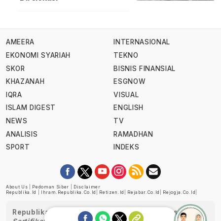
AMEERA
INTERNASIONAL
EKONOMI SYARIAH
TEKNO
SKOR
BISNIS FINANSIAL
KHAZANAH
ESGNOW
IQRA
VISUAL
ISLAM DIGEST
ENGLISH
NEWS
TV
ANALISIS
RAMADHAN
SPORT
INDEKS
About Us
|
Pedoman Siber
|
Disclaimer
Republika.id
|
Ihram.republika.co.id
|
Retizen.id
|
Rejabar.co.id
|
Rejogja.co.id
|
Republika telah diverifikasi oleh Dewan Pers
Sertifikat Nomor 1058/DP-Verifikasi/K/XII/2022