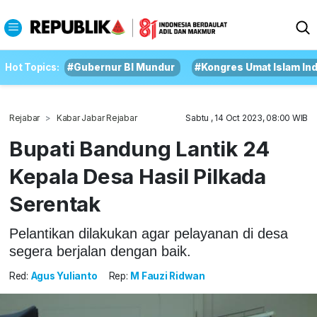
Hot Topics:
#Gubernur BI Mundur
#Kongres Umat Islam In
Rejabar
Kabar Jabar Rejabar
Sabtu , 14 Oct 2023, 08:00 WIB
Bupati Bandung Lantik 24
Kepala Desa Hasil Pilkada
Serentak
Pelantikan dilakukan agar pelayanan di desa
segera berjalan dengan baik.
Red:
Agus Yulianto
Rep:
M Fauzi Ridwan