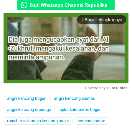
Ikuti Whatsapp Channel Republika
Baca selengkapnya
arrow_forward_ios
Powered by 
GliaStudios
angin kencang bogor
angin kencang ciomas
Mute
angin kencang dramaga
bpbd kabupaten bogor
rumah rusak angin kencang bogor
bencana bogor