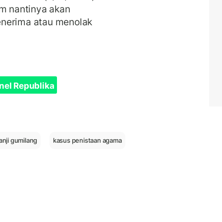
im nantinya akan
enerima atau menolak
nel Republika
nji gumilang
kasus penistaan agama