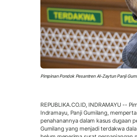
Pimpinan Pondok Pesantren Al-Zaytun Panji Gumil
REPUBLIKA.CO.ID, INDRAMAYU -- Pim
Indramayu, Panji Gumilang, mempert
penahanannya dalam kasus dugaan pe
Gumilang yang menjadi terdakwa dal
belum menerima surat perpanjangan 