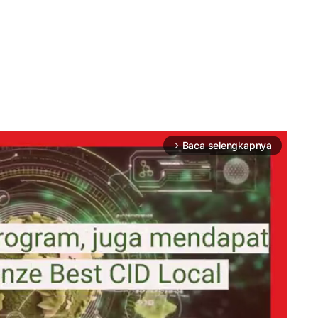
Baca selengkapnya
arrow_forward_ios