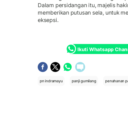
Dalam persidangan itu, majelis hak
memberikan putusan sela, untuk m
eksepsi.
Ikuti Whatsapp Chan
pn indramayu
panji gumilang
penahanan pa