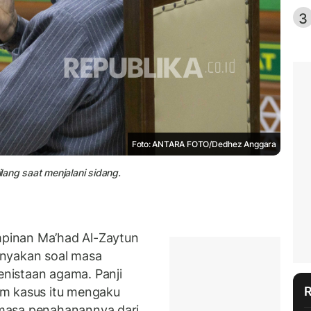
3
Foto: ANTARA FOTO/Dedhez Anggara
ang saat menjalani sidang.
pinan Ma’had Al-Zaytun
anyakan soal masa
nistaan agama. Panji
am kasus itu mengaku
masa penahanannya dari