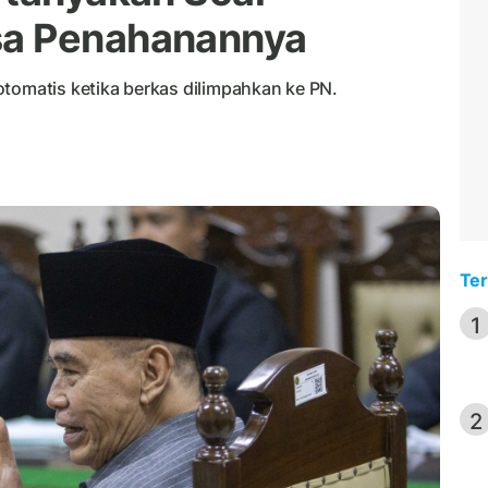
sa Penahanannya
otomatis ketika berkas dilimpahkan ke PN.
Ter
1
2