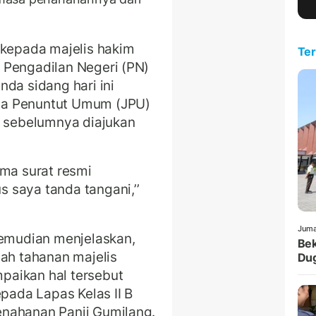
kepada majelis hakim
Ter
 Pengadilan Negeri (PN)
da sidang hari ini
sa Penuntut Umum (JPU)
g sebelumnya diajukan
ima surat resmi
 saya tanda tangani,’’
Juma
kemudian menjelaskan,
Bek
lah tahanan majelis
Dug
paikan hal tersebut
epada Lapas Kelas II B
enahanan Panji Gumilang.