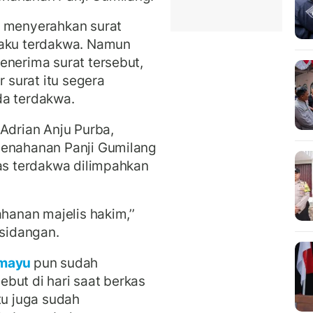
n menyerahkan surat
laku terdakwa. Namun
enerima surat tersebut,
surat itu segera
da terdakwa.
 Adrian Anju Purba,
penahanan Panji Gumilang
kas terdakwa dilimpahkan
hanan majelis hakim,’’
rsidangan.
amayu
pun sudah
but di hari saat berkas
tu juga sudah