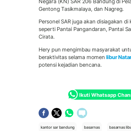
Negara (KN) SAR 206 Bandung di Pela
Gentong Tasikmalaya, dan Nagreg.
Personel SAR juga akan disiagakan di
seperti Pantai Pangandaran, Pantai S
Cirata.
Hery pun mengimbau masyarakat untuk 
beraktivitas selama momen
libur Nata
potensi kejadian bencana.
Ikuti Whatsapp Chan
kantor sar bandung
basarnas
basarnas lib