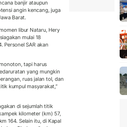
ncana banjir ataupun
potensi angin kencang, juga
Jawa Barat.
momen libur Nataru, Hery
siagakan mulai 18
. Personel SAR akan
 monoton, tapi harus
edaruratan yang mungkin
rangan, ruas jalan tol, dan
titik kumpul masyarakat,”
gakan di sejumlah titik
ikampek kilometer (km) 57,
km 164. Selain itu, di Kapal