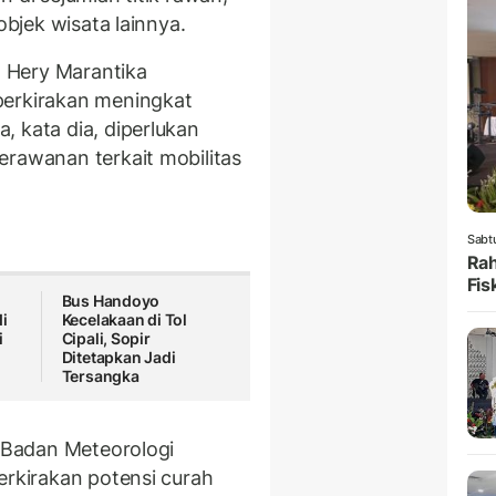
objek wisata lainnya.
 Hery Marantika
perkirakan meningkat
, kata dia, diperlukan
erawanan terkait mobilitas
Sabt
Rah
Fis
Bus Handoyo
i
Kecelakaan di Tol
i
Cipali, Sopir
Ditetapkan Jadi
Tersangka
i Badan Meteorologi
erkirakan potensi curah