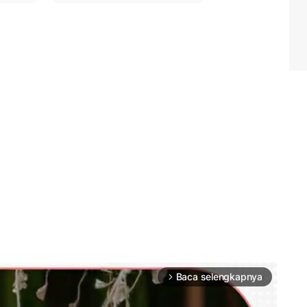
Baca selengkapnya
arrow_forward_ios