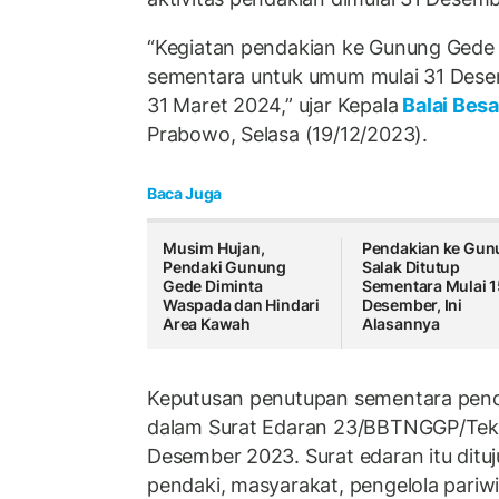
“Kegiatan pendakian ke Gunung Gede
sementara untuk umum mulai 31 Des
31 Maret 2024,” ujar Kepala
Balai Bes
Prabowo, Selasa (19/12/2023).
Baca Juga
Musim Hujan,
Pendakian ke Gun
Pendaki Gunung
Salak Ditutup
Gede Diminta
Sementara Mulai 1
Waspada dan Hindari
Desember, Ini
Area Kawah
Alasannya
Keputusan penutupan sementara pend
dalam Surat Edaran 23/BBTNGGP/Tek/
Desember 2023. Surat edaran itu ditu
pendaki, masyarakat, pengelola pariw