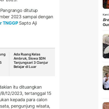
 Pangrango ditutup
Kami
ember 2023 sampai dengan
Br
ar TNGGP
Sapto Aji
Gu
ung
Ada Ruang Kelas
Ambruk, Siswa SDN
5
Tanjungsari 3 Cianjur
Belajar di Luar
akian itu dituangkan
B/12/2023, tertanggal 15
jukan kepada para calon
isata, pengunjung wisata,