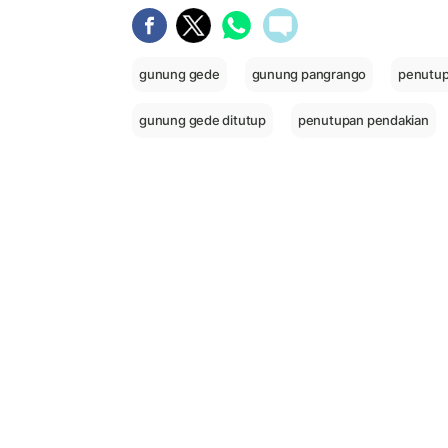
gunung gede
gunung pangrango
penutup
gunung gede ditutup
penutupan pendakian