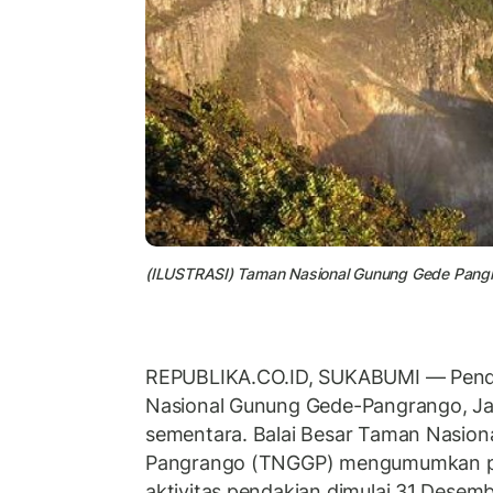
(ILUSTRASI) Taman Nasional Gunung Gede Pang
REPUBLIKA.CO.ID, SUKABUMI — Pend
Nasional Gunung Gede-Pangrango, Jaw
sementara. Balai Besar Taman Nasion
Pangrango (TNGGP) mengumumkan p
aktivitas pendakian dimulai 31 Desem