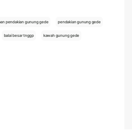
an pendakian gunung gede
pendakian gunung gede
balai besar tnggp
kawah gunung gede