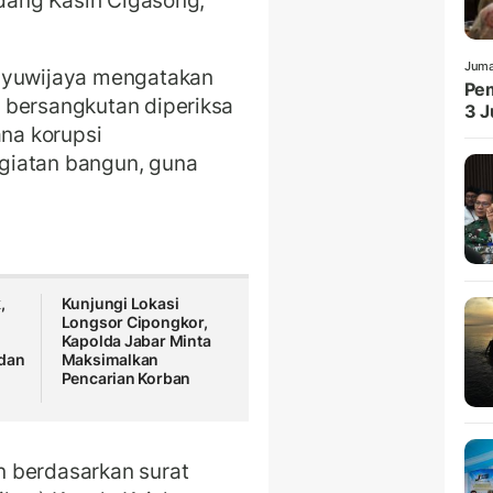
ndang Kasih Cigasong,
Juma
ahyuwijaya mengatakan
Pem
 bersangkutan diperiksa
3 J
ana korupsi
giatan bangun, guna
,
Kunjungi Lokasi
Longsor Cipongkor,
Kapolda Jabar Minta
 dan
Maksimalkan
Pencarian Korban
 berdasarkan surat