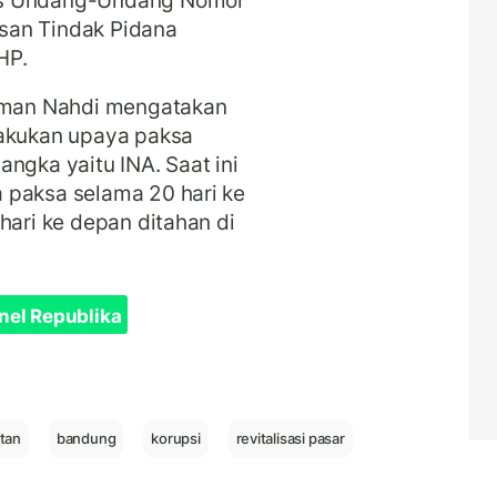
as Undang-Undang Nomor
san Tindak Pidana
HP.
aeman Nahdi mengatakan
lakukan upaya paksa
ngka yaitu INA. Saat ini
 paksa selama 20 hari ke
hari ke depan ditahan di
nel Republika
tan
bandung
korupsi
revitalisasi pasar