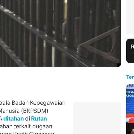
Ter
ala Badan Kepegawaian
Manusia (BKPSDM)
A
ditahan
di
Rutan
tahan terkait dugaan