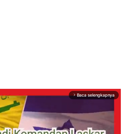
Baca selengkapnya
arrow_forward_ios