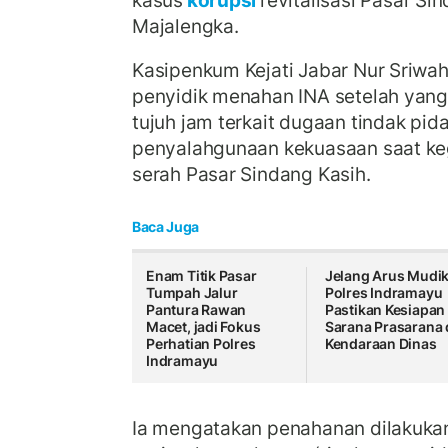
kasus
korupsi
revitalisasi Pasar Si
Majalengka.
Kasipenkum Kejati Jabar Nur Sriw
penyidik menahan INA setelah yang
tujuh jam terkait dugaan tindak pid
penyalahgunaan kekuasaan saat ke
serah Pasar Sindang Kasih.
Baca Juga
Enam Titik Pasar
Jelang Arus Mudik
Tumpah Jalur
Polres Indramayu
Pantura Rawan
Pastikan Kesiapan
Macet, jadi Fokus
Sarana Prasarana
Perhatian Polres
Kendaraan Dinas
Indramayu
Ia mengatakan penahanan dilakukan