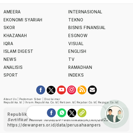
AMEERA
INTERNASIONAL
EKONOMI SYARIAH
TEKNO
SKOR
BISNIS FINANSIAL
KHAZANAH
ESGNOW
IQRA
VISUAL
ISLAM DIGEST
ENGLISH
NEWS
TV
ANALISIS
RAMADHAN
SPORT
INDEKS
About Us
|
Pedoman Siber
|
Disclaimer
Republika.id
|
Ihram.republika.co.id
|
Retizen.id
|
Rejabar.co.id
|
Rejogja.co.id
|
Republika telah diverifikasi oleh Dewan Pers
Sertifikat Nomor 1058/DP-Verifikasi/K/XII/2022
https://dewanpers.or.id/data/perusahaanpers
Ask me!