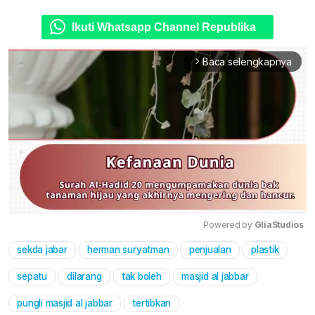
Ikuti Whatsapp Channel Republika
Baca selengkapnya
arrow_forward_ios
Powered by 
GliaStudios
sekda jabar
herman suryatman
penjualan
plastik
Mute
sepatu
dilarang
tak boleh
masjid al jabbar
pungli masjid al jabbar
tertibkan