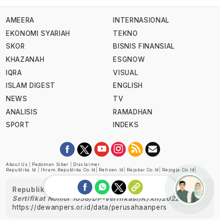
AMEERA
INTERNASIONAL
EKONOMI SYARIAH
TEKNO
SKOR
BISNIS FINANSIAL
KHAZANAH
ESGNOW
IQRA
VISUAL
ISLAM DIGEST
ENGLISH
NEWS
TV
ANALISIS
RAMADHAN
SPORT
INDEKS
About Us
|
Pedoman Siber
|
Disclaimer
Republika.id
|
Ihram.republika.co.id
|
Retizen.id
|
Rejabar.co.id
|
Rejogja.co.id
|
Republika telah diverifikasi oleh Dewan Pers
Sertifikat Nomor 1058/DP-Verifikasi/K/XII/2022
https://dewanpers.or.id/data/perusahaanpers
Ask me!