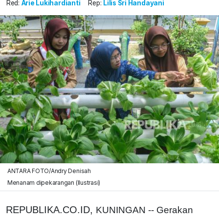
Red:
Arie Lukihardianti
Rep:
Lilis Sri Handayani
ANTARA FOTO/Andry Denisah
Menanam dipekarangan (Ilustrasi)
REPUBLIKA.CO.ID,
KUNINGAN -- Gerakan