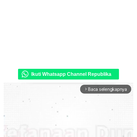
Ikuti Whatsapp Channel Republika
Baca selengkapnya
arrow_forward_ios