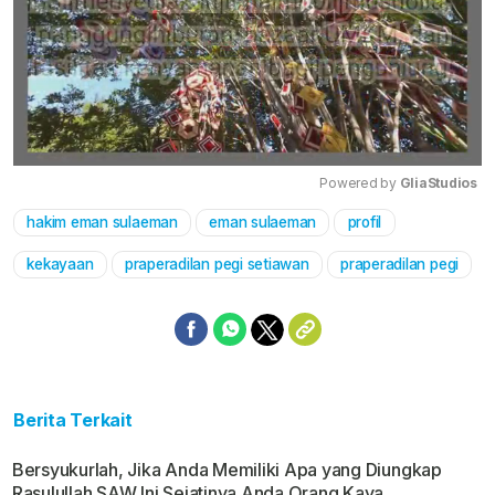
Powered by 
GliaStudios
hakim eman sulaeman
eman sulaeman
profil
Mute
kekayaan
praperadilan pegi setiawan
praperadilan pegi
Berita Terkait
Bersyukurlah, Jika Anda Memiliki Apa yang Diungkap
Rasulullah SAW Ini Sejatinya Anda Orang Kaya