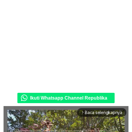
Ikuti Whatsapp Channel Republika
Baca selengkapnya
arrow_forward_ios