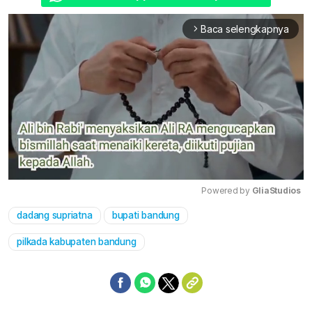
Baca selengkapnya
arrow_forward_ios
Powered by 
GliaStudios
dadang supriatna
bupati bandung
Mute
pilkada kabupaten bandung