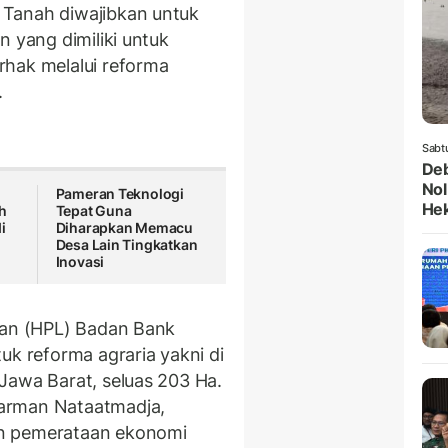
k
Tanah diwajibkan untuk
n yang dimiliki untuk
rhak melalui reforma
.
Sabt
Deb
Nol
Pameran Teknologi
He
h
Tepat Guna
i
Diharapkan Memacu
Desa Lain Tingkatkan
Inovasi
han (HPL) Badan Bank
uk reforma agraria yakni di
Jawa Barat, seluas 203 Ha.
arman Nataatmadja,
an pemerataan ekonomi