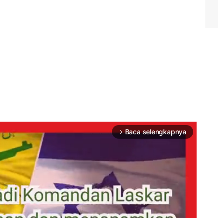
Baca selengkapnya
arrow_forward_ios