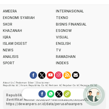
AMEERA
INTERNASIONAL
EKONOMI SYARIAH
TEKNO
SKOR
BISNIS FINANSIAL
KHAZANAH
ESGNOW
IQRA
VISUAL
ISLAM DIGEST
ENGLISH
NEWS
TV
ANALISIS
RAMADHAN
SPORT
INDEKS
About Us
|
Pedoman Siber
|
Disclaimer
Republika.id
|
Ihram.republika.co.id
|
Retizen.id
|
Rejabar.co.id
|
Rejogja.co.id
|
Republika telah diverifikasi oleh Dewan Pers
Sertifikat Nomor 1058/DP-Verifikasi/K/XII/2022
https://dewanpers.or.id/data/perusahaanpers
Ask me!