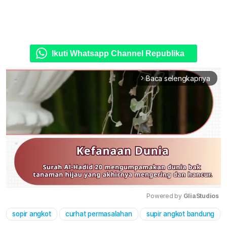
Ikuti Whatsapp Channel Republika
Baca selengkapnya
arrow_forward_ios
Powered by 
GliaStudios
sopir angkot
curhat permasalahan
supir angkot bandung
Mute