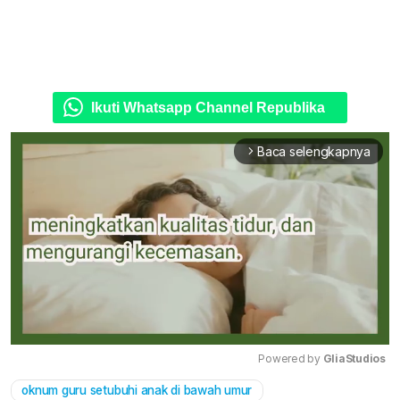
Ikuti Whatsapp Channel Republika
Baca selengkapnya
arrow_forward_ios
Powered by 
GliaStudios
oknum guru setubuhi anak di bawah umur
Mute