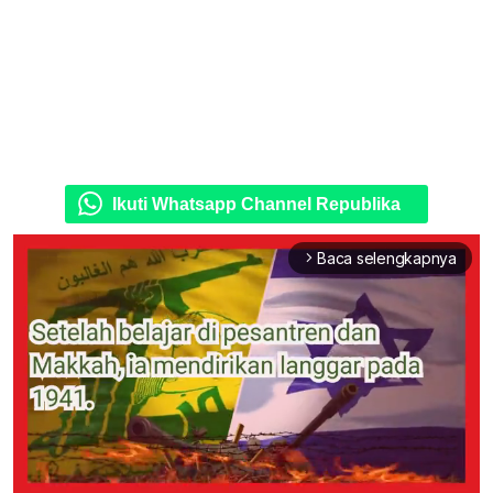
Ikuti Whatsapp Channel Republika
Baca selengkapnya
arrow_forward_ios