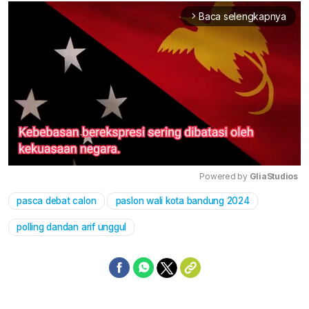
Baca selengkapnya
arrow_forward_ios
Powered by 
GliaStudios
pasca debat calon
paslon wali kota bandung 2024
Mute
polling dandan arif unggul