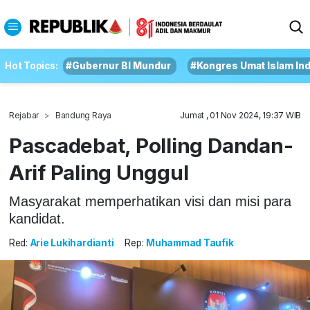
Hot Topics:
#Gubernur BI Mundur
#Kongres Umat Islam In
Rejabar
Bandung Raya
Jumat , 01 Nov 2024, 19:37 WIB
Pascadebat, Polling Dandan-
Arif Paling Unggul
Masyarakat memperhatikan visi dan misi para
kandidat.
Red:
Arie Lukihardianti
Rep:
Muhammad Taufik