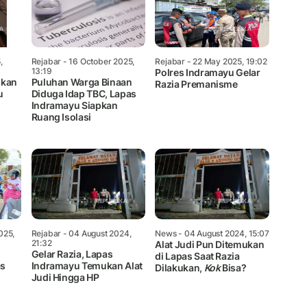
,
Rejabar
- 16 October 2025,
Rejabar
- 22 May 2025, 19:02
13:19
Polres Indramayu Gelar
lkan
Puluhan Warga Binaan
Razia Premanisme
u
Diduga Idap TBC, Lapas
Indramayu Siapkan
Ruang Isolasi
025,
Rejabar
- 04 August 2024,
News
- 04 August 2024, 15:07
21:32
Alat Judi Pun Ditemukan
Gelar Razia, Lapas
di Lapas Saat Razia
as
Indramayu Temukan Alat
Dilakukan,
Kok
Bisa?
Judi Hingga HP