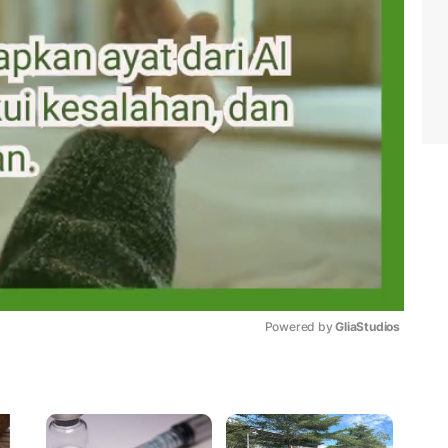
Powered by 
GliaStudios
Mute