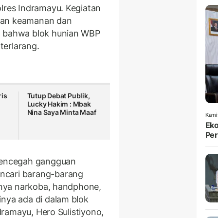
olres Indramayu. Kegiatan
uan keamanan dan
n bahwa blok hunian WBP
terlarang.
ris
Tutup Debat Publik,
Lucky Hakim : Mbak
Nina Saya Minta Maaf
Kami
Eko
Per
 mencegah gangguan
ncari barang-barang
alnya narkoba, handphone,
inya ada di dalam blok
ndramayu, Hero Sulistiyono,