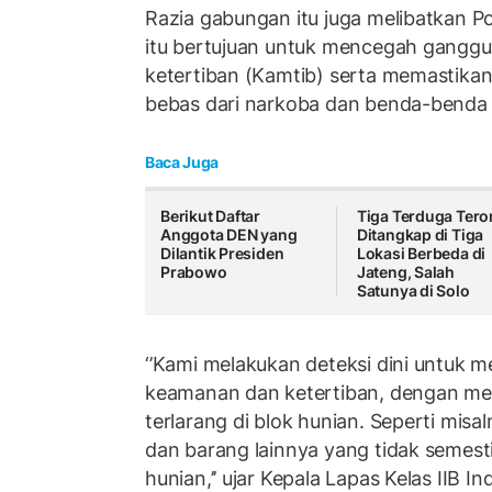
Razia gabungan itu juga melibatkan P
itu bertujuan untuk mencegah gangg
ketertiban (Kamtib) serta memastika
bebas dari narkoba dan benda-benda 
Baca Juga
Berikut Daftar
Tiga Terduga Tero
Anggota DEN yang
Ditangkap di Tiga
Dilantik Presiden
Lokasi Berbeda di
Prabowo
Jateng, Salah
Satunya di Solo
‘’Kami melakukan deteksi dini untuk
keamanan dan ketertiban, dengan me
terlarang di blok hunian. Seperti mis
dan barang lainnya yang tidak semest
hunian,’’ ujar Kepala Lapas Kelas IIB I