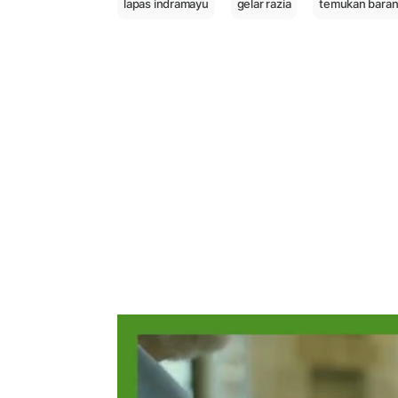
lapas indramayu
gelar razia
temukan baran