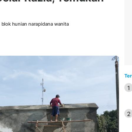
ta blok hunian narapidana wanita
Ter
1
2