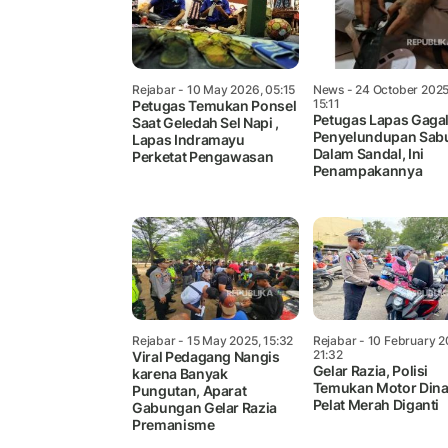
Rejabar
- 10 May 2026, 05:15
News
- 24 October 2025
15:11
Petugas Temukan Ponsel
Petugas Lapas Gaga
Saat Geledah Sel Napi ,
Penyelundupan Sab
Lapas Indramayu
Dalam Sandal, Ini
Perketat Pengawasan
Penampakannya
Rejabar
- 15 May 2025, 15:32
Rejabar
- 10 February 2
21:32
Viral Pedagang Nangis
Gelar Razia, Polisi
karena Banyak
Temukan Motor Din
Pungutan, Aparat
Pelat Merah Diganti
Gabungan Gelar Razia
Premanisme