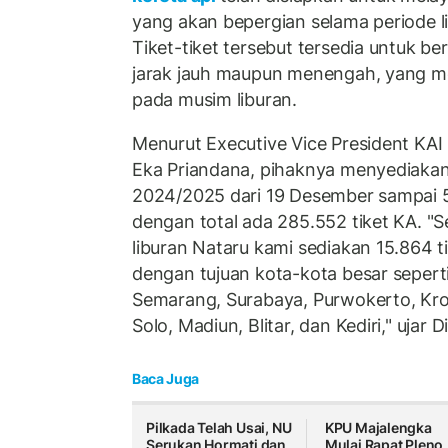
yang akan bepergian selama periode l
Tiket-tiket tersebut tersedia untuk ber
jarak jauh maupun menengah, yang me
pada musim liburan.
Menurut Executive Vice President KA
Eka Priandana, pihaknya menyediakan 
2024/2025 dari 19 Desember sampai 5 
dengan total ada 285.552 tiket KA. "S
liburan Nataru kami sediakan 15.864 t
dengan tujuan kota-kota besar seperti
Semarang, Surabaya, Purwokerto, Kroy
Solo, Madiun, Blitar, dan Kediri," ujar 
Baca Juga
Pilkada Telah Usai, NU
KPU Majalengka
Serukan Hormati dan
Mulai Rapat Pleno