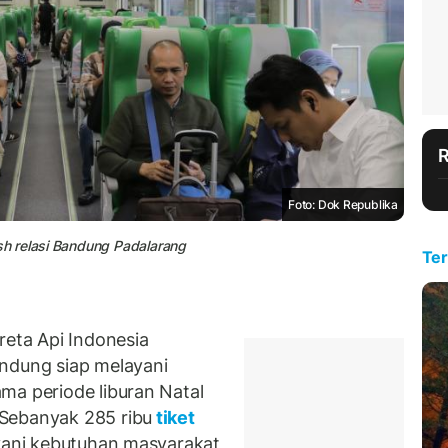
Foto: Dok Republika
h relasi Bandung Padalarang
Ter
ta Api Indonesia
andung siap melayani
ma periode liburan Natal
Sebanyak 285 ribu
tiket
ayani kebutuhan masyarakat