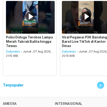
Polisi Diduga Terobos Lampu
Viral Pegawai P3K Bandung
Merah Tabrak Balita hingga
Barat Live TikTok di Kantor
Tewas
Dinas
Dailynews
- Jumat , 07 Aug 2026,
Dailynews
- Jumat , 07 Aug 2026
21:15 WIB
20:15 WIB
>
Terpopuler
AMEERA
INTERNASIONAL