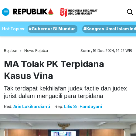
Hot Topics:
#Gubernur BI Mundur
#Kongres Umat Islam In
Rejabar
News Rejabar
Senin , 16 Dec 2024, 14:22 WIB
MA Tolak PK Terpidana
Kasus Vina
Tak terdapat kekhilafan judex factie dan judex
jurist dalam mengadili para terpidana
Red:
Arie Lukihardianti
Rep:
Lilis Sri Handayani