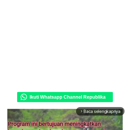
Ikuti Whatsapp Channel Republika
Baca selengkapnya
arrow_forward_ios