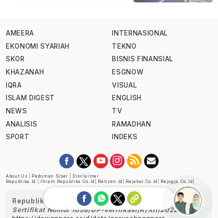
AMEERA
INTERNASIONAL
EKONOMI SYARIAH
TEKNO
SKOR
BISNIS FINANSIAL
KHAZANAH
ESGNOW
IQRA
VISUAL
ISLAM DIGEST
ENGLISH
NEWS
TV
ANALISIS
RAMADHAN
SPORT
INDEKS
About Us
|
Pedoman Siber
|
Disclaimer
Republika.id
|
Ihram.republika.co.id
|
Retizen.id
|
Rejabar.co.id
|
Rejogja.co.id
|
Republika telah diverifikasi oleh Dewan Pers
Sertifikat Nomor 1058/DP-Verifikasi/K/XII/2022