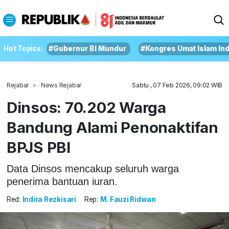
Hot Topics:
#Gubernur BI Mundur
#Kongres Umat Islam In
Rejabar
News Rejabar
Sabtu , 07 Feb 2026, 09:02 WIB
Dinsos: 70.202 Warga
Bandung Alami Penonaktifan
BPJS PBI
Data Dinsos mencakup seluruh warga
penerima bantuan iuran.
Red:
Indira Rezkisari
Rep:
M. Fauzi Ridwan