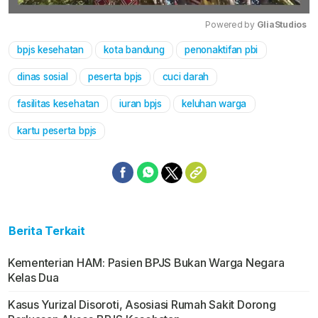
Powered by 
GliaStudios
bpjs kesehatan
kota bandung
penonaktifan pbi
Mute
dinas sosial
peserta bpjs
cuci darah
fasilitas kesehatan
iuran bpjs
keluhan warga
kartu peserta bpjs
Berita Terkait
Kementerian HAM: Pasien BPJS Bukan Warga Negara
Kelas Dua
Kasus Yurizal Disoroti, Asosiasi Rumah Sakit Dorong