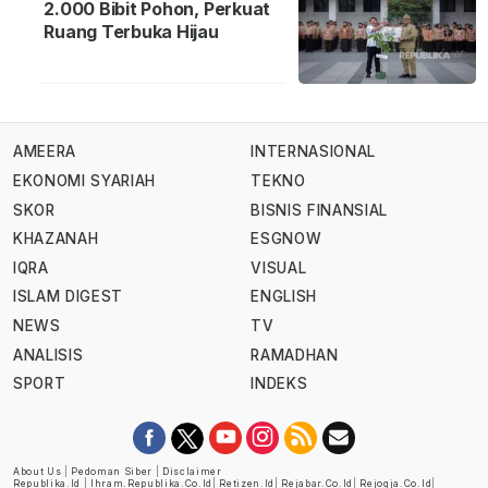
2.000 Bibit Pohon, Perkuat
Ruang Terbuka Hijau
AMEERA
INTERNASIONAL
EKONOMI SYARIAH
TEKNO
SKOR
BISNIS FINANSIAL
KHAZANAH
ESGNOW
IQRA
VISUAL
ISLAM DIGEST
ENGLISH
NEWS
TV
ANALISIS
RAMADHAN
SPORT
INDEKS
About Us
|
Pedoman Siber
|
Disclaimer
Republika.id
|
Ihram.republika.co.id
|
Retizen.id
|
Rejabar.co.id
|
Rejogja.co.id
|