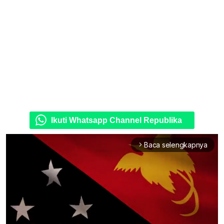
Ikuti Whatsapp Channel Republika
Baca selengkapnya
arrow_forward_ios