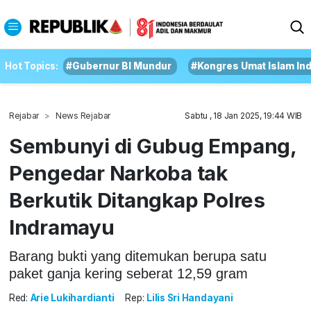
Hot Topics:
#Gubernur BI Mundur
#Kongres Umat Islam In
Rejabar
News Rejabar
Sabtu , 18 Jan 2025, 19:44 WIB
Sembunyi di Gubug Empang,
Pengedar Narkoba tak
Berkutik Ditangkap Polres
Indramayu
Barang bukti yang ditemukan berupa satu
paket ganja kering seberat 12,59 gram
Red:
Arie Lukihardianti
Rep:
Lilis Sri Handayani