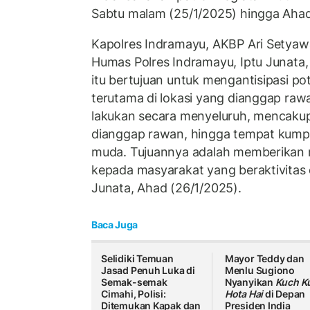
Sabtu malam (25/1/2025) hingga Ahad 
Kapolres Indramayu, AKBP Ari Setyaw
Humas Polres Indramayu, Iptu Junata
itu bertujuan untuk mengantisipasi p
terutama di lokasi yang dianggap raw
lakukan secara menyeluruh, mencakup 
dianggap rawan, hingga tempat kump
muda. Tujuannya adalah memberikan
kepada masyarakat yang beraktivitas 
Junata, Ahad (26/1/2025).
Baca Juga
Selidiki Temuan
Mayor Teddy dan
Jasad Penuh Luka di
Menlu Sugiono
Semak-semak
Nyanyikan
Kuch K
Cimahi, Polisi:
Hota Hai
di Depan
Ditemukan Kapak dan
Presiden India