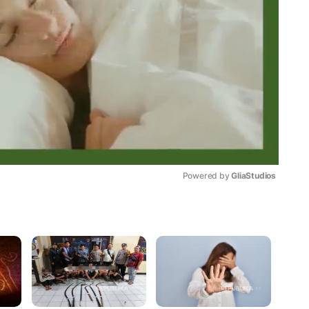
Powered by 
GliaStudios
Mute