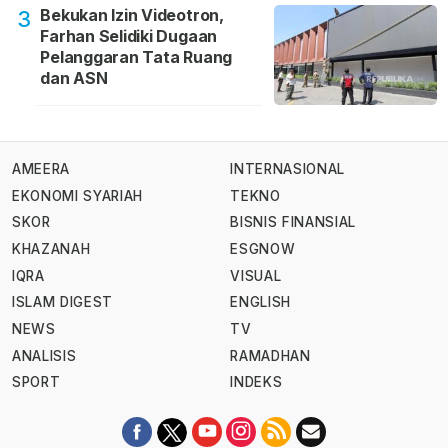
Bekukan Izin Videotron,
3
Farhan Selidiki Dugaan
Pelanggaran Tata Ruang
dan ASN
AMEERA
INTERNASIONAL
EKONOMI SYARIAH
TEKNO
SKOR
BISNIS FINANSIAL
KHAZANAH
ESGNOW
IQRA
VISUAL
ISLAM DIGEST
ENGLISH
NEWS
TV
ANALISIS
RAMADHAN
SPORT
INDEKS