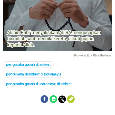
Powered by 
GliaStudios
pengusaha gabah dijambret
Mute
pengusaha dijambret di indramayu
pengusaha gabah di indramayu dijambret