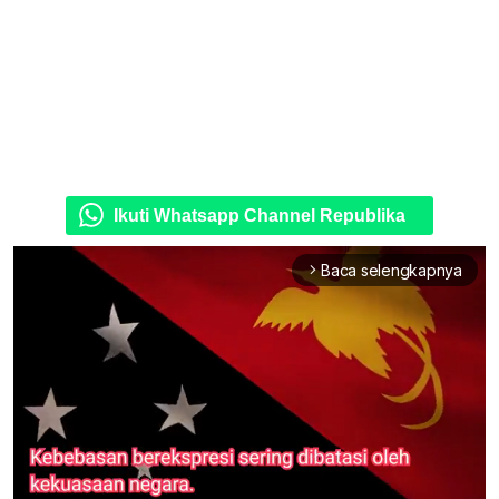
Ikuti Whatsapp Channel Republika
Baca selengkapnya
arrow_forward_ios