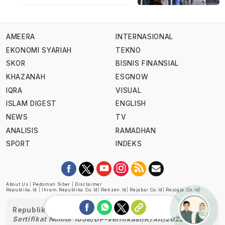
AMEERA
INTERNASIONAL
EKONOMI SYARIAH
TEKNO
SKOR
BISNIS FINANSIAL
KHAZANAH
ESGNOW
IQRA
VISUAL
ISLAM DIGEST
ENGLISH
NEWS
TV
ANALISIS
RAMADHAN
SPORT
INDEKS
About Us
|
Pedoman Siber
|
Disclaimer
Republika.id
|
Ihram.republika.co.id
|
Retizen.id
|
Rejabar.co.id
|
Rejogja.co.id
|
Republika telah diverifikasi oleh Dewan Pers
Sertifikat Nomor 1058/DP-Verifikasi/K/XII/2022