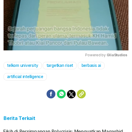
Powered by 
GliaStudios
telkom university
targetkan riset
berbasis ai
Mute
artificial intelligence
Berita Terkait
Fikih di Persimpangan Polycrisis: Menguatkan Maqashid