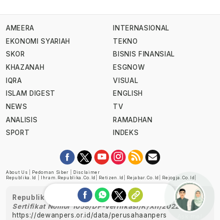
AMEERA
INTERNASIONAL
EKONOMI SYARIAH
TEKNO
SKOR
BISNIS FINANSIAL
KHAZANAH
ESGNOW
IQRA
VISUAL
ISLAM DIGEST
ENGLISH
NEWS
TV
ANALISIS
RAMADHAN
SPORT
INDEKS
About Us
|
Pedoman Siber
|
Disclaimer
Republika.id
|
Ihram.republika.co.id
|
Retizen.id
|
Rejabar.co.id
|
Rejogja.co.id
|
Republika telah diverifikasi oleh Dewan Pers
Sertifikat Nomor 1058/DP-Verifikasi/K/XII/2022
https://dewanpers.or.id/data/perusahaanpers
Ask me!