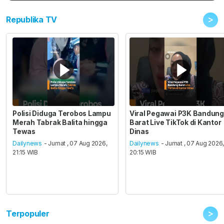
>
Republika TV
Polisi Diduga Terobos Lampu
Viral Pegawai P3K Bandung
Merah Tabrak Balita hingga
Barat Live TikTok di Kantor
Tewas
Dinas
Dailynews
- Jumat , 07 Aug 2026,
Dailynews
- Jumat , 07 Aug 2026
21:15 WIB
20:15 WIB
>
Terpopuler