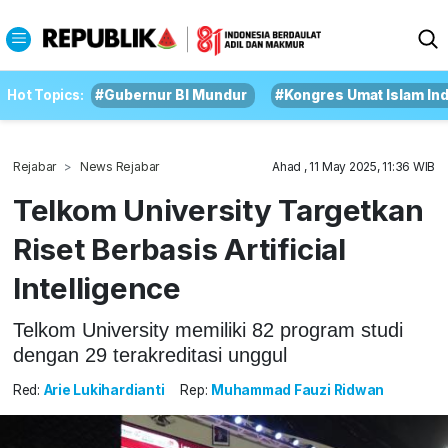
Hot Topics:
#Gubernur BI Mundur
#Kongres Umat Islam In
Rejabar
News Rejabar
Ahad , 11 May 2025, 11:36 WIB
Telkom University Targetkan
Riset Berbasis Artificial
Intelligence
Telkom University memiliki 82 program studi
dengan 29 terakreditasi unggul
Red:
Arie Lukihardianti
Rep:
Muhammad Fauzi Ridwan