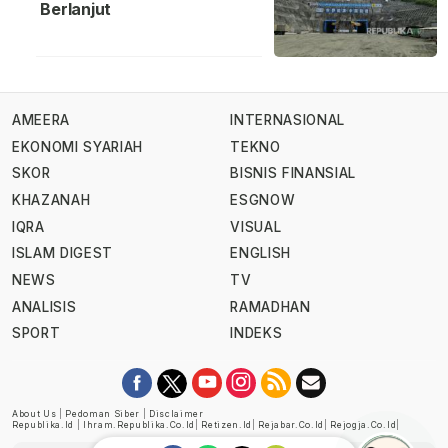
Berlanjut
AMEERA
INTERNASIONAL
EKONOMI SYARIAH
TEKNO
SKOR
BISNIS FINANSIAL
KHAZANAH
ESGNOW
IQRA
VISUAL
ISLAM DIGEST
ENGLISH
NEWS
TV
ANALISIS
RAMADHAN
SPORT
INDEKS
About Us
|
Pedoman Siber
|
Disclaimer
Republika.id
|
Ihram.republika.co.id
|
Retizen.id
|
Rejabar.co.id
|
Rejogja.co.id
|