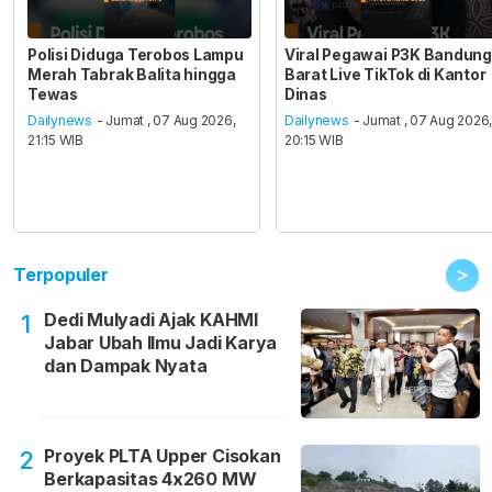
Polisi Diduga Terobos Lampu
Viral Pegawai P3K Bandung
Merah Tabrak Balita hingga
Barat Live TikTok di Kantor
Tewas
Dinas
Dailynews
- Jumat , 07 Aug 2026,
Dailynews
- Jumat , 07 Aug 2026
21:15 WIB
20:15 WIB
>
Terpopuler
Dedi Mulyadi Ajak KAHMI
1
Jabar Ubah Ilmu Jadi Karya
dan Dampak Nyata
Proyek PLTA Upper Cisokan
2
Berkapasitas 4x260 MW