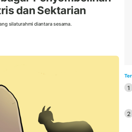
ris dan Sektarian
ang silaturahmi diantara sesama.
Ter
1
2