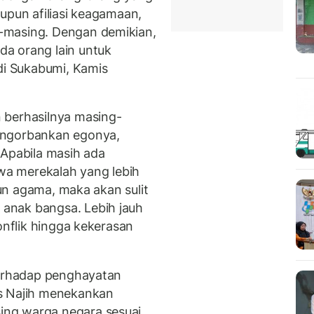
upun afiliasi keagamaan,
-masing. Dengan demikian,
a orang lain untuk
di Sukabumi, Kamis
 berhasilnya masing-
engorbankan egonya,
 Apabila masih ada
a merekalah yang lebih
upun agama, maka akan sulit
anak bangsa. Lebih jauh
onflik hingga kekerasan
terhadap penghayatan
s Najih menekankan
ng warga negara sesuai