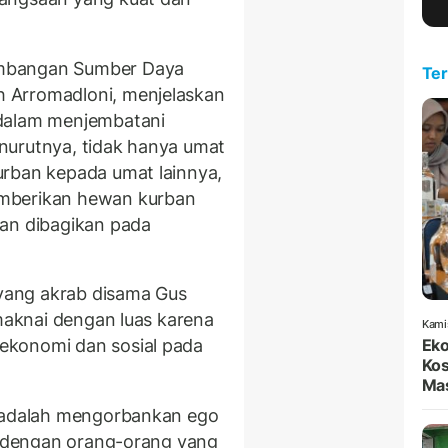
embangan Sumber Daya
Ter
 Arromadloni, menjelaskan
 dalam menjembatani
nurutnya, tidak hanya umat
urban kepada umat lainnya,
emberikan hewan kurban
dan dibagikan pada
 yang akrab disama Gus
imaknai dengan luas karena
Kami
ekonomi dan sosial pada
Eko
Kos
Mas
k adalah mengorbankan ego
an dengan orang-orang yang