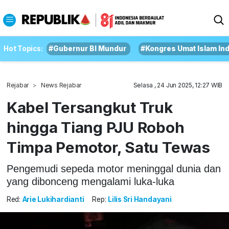
Hot Topics:
#Gubernur BI Mundur
#Kongres Umat Islam In
Rejabar
News Rejabar
Selasa , 24 Jun 2025, 12:27 WIB
Kabel Tersangkut Truk
hingga Tiang PJU Roboh
Timpa Pemotor, Satu Tewas
Pengemudi sepeda motor meninggal dunia dan
yang dibonceng mengalami luka-luka
Red:
Arie Lukihardianti
Rep:
Lilis Sri Handayani