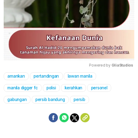
Powered by 
GliaStudios
amankan
pertandingan
lawan manila
Mute
manila digger fc
polisi
kerahkan
personel
gabungan
persib bandung
persib