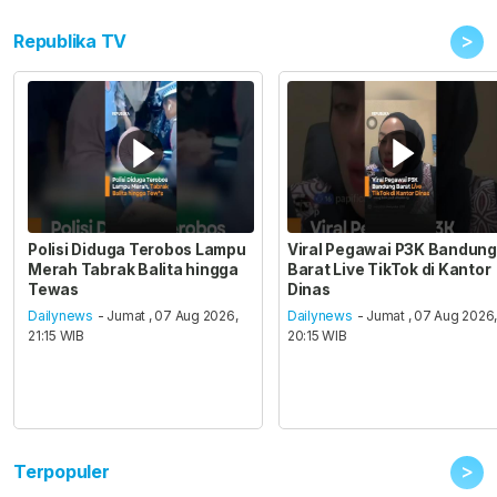
>
Republika TV
Polisi Diduga Terobos Lampu
Viral Pegawai P3K Bandung
Merah Tabrak Balita hingga
Barat Live TikTok di Kantor
Tewas
Dinas
Dailynews
- Jumat , 07 Aug 2026,
Dailynews
- Jumat , 07 Aug 2026
21:15 WIB
20:15 WIB
>
Terpopuler