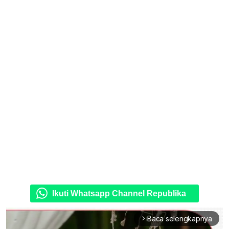
Ikuti Whatsapp Channel Republika
Baca selengkapnya
arrow_forward_ios