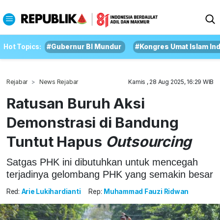
Hot Topics:
#Gubernur BI Mundur
#Kongres Umat Islam In
Rejabar
News Rejabar
Kamis , 28 Aug 2025, 16:29 WIB
Ratusan Buruh Aksi
Demonstrasi di Bandung
Tuntut Hapus
Outsourcing
Satgas PHK ini dibutuhkan untuk mencegah
terjadinya gelombang PHK yang semakin besar
Red:
Arie Lukihardianti
Rep:
Muhammad Fauzi Ridwan