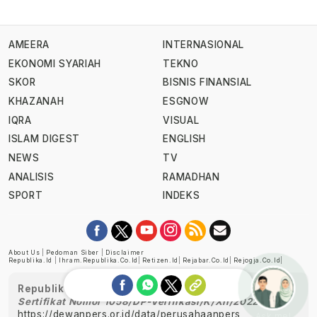
AMEERA
INTERNASIONAL
EKONOMI SYARIAH
TEKNO
SKOR
BISNIS FINANSIAL
KHAZANAH
ESGNOW
IQRA
VISUAL
ISLAM DIGEST
ENGLISH
NEWS
TV
ANALISIS
RAMADHAN
SPORT
INDEKS
About Us
|
Pedoman Siber
|
Disclaimer
Republika.id
|
Ihram.republika.co.id
|
Retizen.id
|
Rejabar.co.id
|
Rejogja.co.id
|
Republika telah diverifikasi oleh Dewan Pers
Sertifikat Nomor 1058/DP-Verifikasi/K/XII/2022
https://dewanpers.or.id/data/perusahaanpers
Ask me!