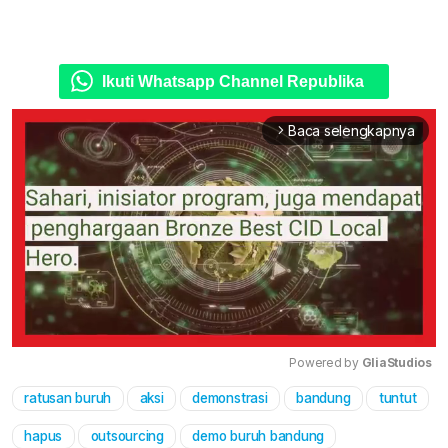
Ikuti Whatsapp Channel Republika
Baca selengkapnya
arrow_forward_ios
Powered by 
GliaStudios
ratusan buruh
aksi
demonstrasi
bandung
tuntut
Mute
hapus
outsourcing
demo buruh bandung