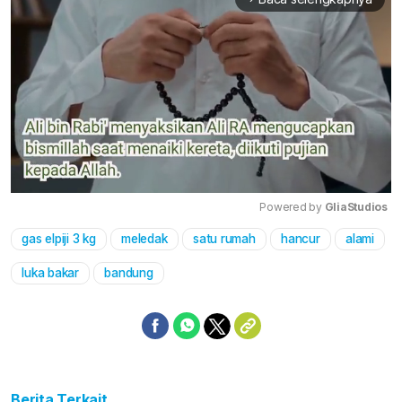
Powered by 
GliaStudios
gas elpiji 3 kg
meledak
satu rumah
hancur
alami
Mute
luka bakar
bandung
Berita Terkait