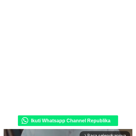
Ikuti Whatsapp Channel Republika
Baca selengkapnya
arrow_forward_ios