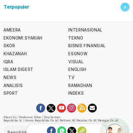
>
Terpopuler
AMEERA
INTERNASIONAL
EKONOMI SYARIAH
TEKNO
SKOR
BISNIS FINANSIAL
KHAZANAH
ESGNOW
IQRA
VISUAL
ISLAM DIGEST
ENGLISH
NEWS
TV
ANALISIS
RAMADHAN
SPORT
INDEKS
About Us
|
Pedoman Siber
|
Disclaimer
Republika.id
|
Ihram.republika.co.id
|
Retizen.id
|
Rejabar.co.id
|
Rejogja.co.id
|
Republika telah diverifikasi oleh Dewan Pers