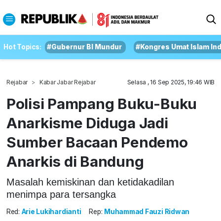
Hot Topics:
#Gubernur BI Mundur
#Kongres Umat Islam In
Rejabar
Kabar Jabar Rejabar
Selasa , 16 Sep 2025, 19:46 WIB
Polisi Pampang Buku-Buku
Anarkisme Diduga Jadi
Sumber Bacaan Pendemo
Anarkis di Bandung
Masalah kemiskinan dan ketidakadilan
menimpa para tersangka
Red:
Arie Lukihardianti
Rep:
Muhammad Fauzi Ridwan