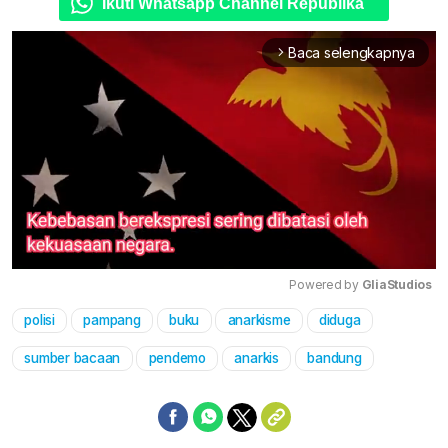
Ikuti Whatsapp Channel Republika
Baca selengkapnya
arrow_forward_ios
Powered by 
GliaStudios
polisi
pampang
buku
anarkisme
diduga
Mute
sumber bacaan
pendemo
anarkis
bandung