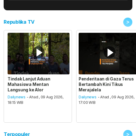
>
Republika TV
Tindak Lanjut Aduan
Penderitaan di Gaza Terus
Mahasiswa Mentan
Bertambah Kini Tikus
Langsung ke Alor
Merajalela
Dailynews
- Ahad , 09 Aug 2026,
Dailynews
- Ahad , 09 Aug 2026,
18:15 WIB
17:00 WIB
>
Terpopuler