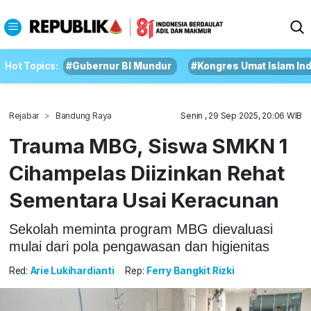
Hot Topics:
#Gubernur BI Mundur
#Kongres Umat Islam In
Rejabar
Bandung Raya
Senin , 29 Sep 2025, 20:06 WIB
Trauma MBG, Siswa SMKN 1
Cihampelas Diizinkan Rehat
Sementara Usai Keracunan
Sekolah meminta program MBG dievaluasi
mulai dari pola pengawasan dan higienitas
Red:
Arie Lukihardianti
Rep:
Ferry Bangkit Rizki