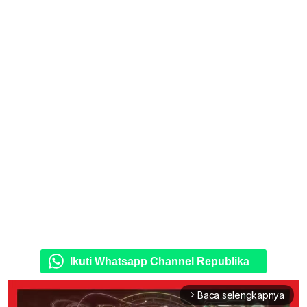
Ikuti Whatsapp Channel Republika
Baca selengkapnya
arrow_forward_ios