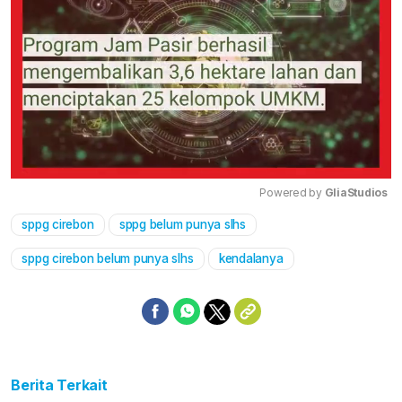
Powered by 
GliaStudios
sppg cirebon
sppg belum punya slhs
Mute
sppg cirebon belum punya slhs
kendalanya
Berita Terkait