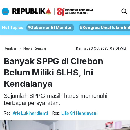
Hot Topics:
#Gubernur BI Mundur
#Kongres Umat Islam In
Rejabar
News Rejabar
Kamis , 23 Oct 2025, 09:01 WIB
Banyak SPPG di Cirebon
Belum Miliki SLHS, Ini
Kendalanya
Sejumlah SPPG masih harus memenuhi
berbagai persyaratan.
Red:
Arie Lukihardianti
Rep:
Lilis Sri Handayani