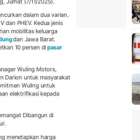
ung, Jumat (7/11/2025).
uncurkan dalam dua varian.
V dan PHEV. Kedua jenis
han mobilitas keluarga
dung
dan Jawa Barat.
tkan 10 persen di
pasar
nager Wuling Motors,
n Darion untuk masyarakat
omitmen Wuling untuk
n elektrifikasi kepada
semangat Dibangun di
ur.
ing menetapkan harga