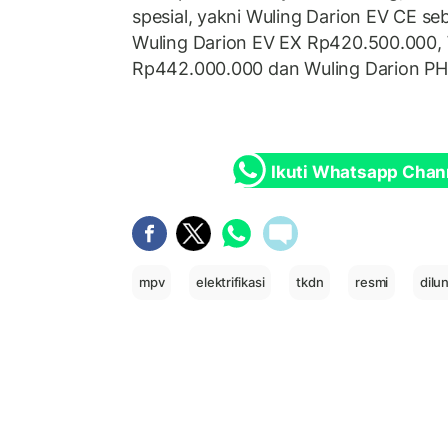
spesial, yakni Wuling Darion EV CE s
Wuling Darion EV EX Rp420.500.000,
Rp442.000.000 dan Wuling Darion P
Ikuti Whatsapp Chan
mpv
elektrifikasi
tkdn
resmi
dilu