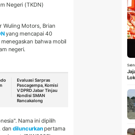
am Negeri (TKDN)
 Wuling Motors, Brian
DN
yang mencapai 40
tuk menegaskan bahwa mobil
am negeri.
Sabt
Jaj
Lok
ado
Evaluasi Sarpras
an
Pascagempa, Komisi
V DPRD Jabar Tinjau
Kondisi SMAN
Rancakalong
esia". Nama ini dipilih
, dan
diluncurkan
pertama