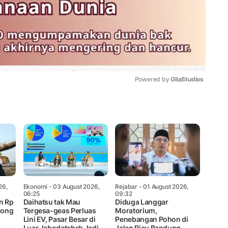
Powered by 
GliaStudios
Mute
26,
Ekonomi
- 03 August 2026,
Rejabar
- 01 August 2026,
06:25
09:32
n Rp
Daihatsu tak Mau
Diduga Langgar
rong
Tergesa-geas Perluas
Moratorium,
Lini EV, Pasar Besar di
Penebangan Pohon di
Luar Jabodetabek Jadi
Jalan Riau Bandung