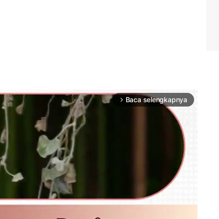
Baca selengkapnya
arrow_forward_ios