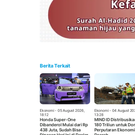
Berita Terkait
Ekonomi
- 05 August 2026,
Ekonomi
- 04 August 20
18:12
13:28
Honda Super-One
MIND ID Distribusika
Dibanderol Mulai dari Rp
180 Triliun untuk Do
438 Juta, Sudah Bisa
Perputaran Ekonomi
Dipesan Hari Ini di Dealer
Daerah