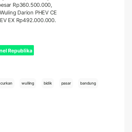
ebesar Rp360.500.000,
 Wuling Darion PHEV CE
HEV EX Rp492.000.000.
nel Republika
ncurkan
wulling
bidik
pasar
bandung