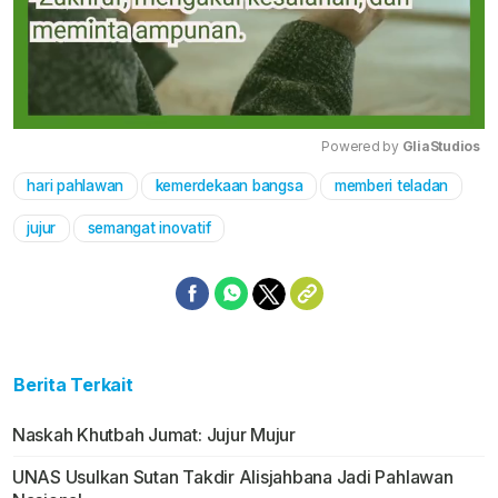
Powered by 
GliaStudios
hari pahlawan
kemerdekaan bangsa
memberi teladan
Mute
jujur
semangat inovatif
Berita Terkait
Naskah Khutbah Jumat: Jujur Mujur
UNAS Usulkan Sutan Takdir Alisjahbana Jadi Pahlawan