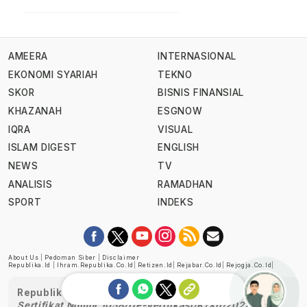
AMEERA
INTERNASIONAL
EKONOMI SYARIAH
TEKNO
SKOR
BISNIS FINANSIAL
KHAZANAH
ESGNOW
IQRA
VISUAL
ISLAM DIGEST
ENGLISH
NEWS
TV
ANALISIS
RAMADHAN
SPORT
INDEKS
About Us
|
Pedoman Siber
|
Disclaimer
Republika.id
|
Ihram.republika.co.id
|
Retizen.id
|
Rejabar.co.id
|
Rejogja.co.id
|
Republika telah diverifikasi oleh Dewan Pers
Sertifikat Nomor 1058/DP-Verifikasi/K/XII/2022