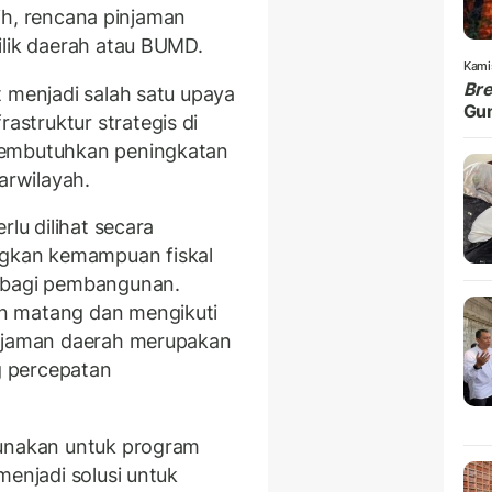
ebih, rencana pinjaman
ilik daerah atau BUMD.
Kami
Br
t menjadi salah satu upaya
Gu
struktur strategis di
membutuhkan peningkatan
arwilayah.
rlu dilihat secara
gkan kemampuan fiskal
g bagi pembangunan.
n matang dan mengikuti
injaman daerah merupakan
 percepatan
gunakan untuk program
menjadi solusi untuk