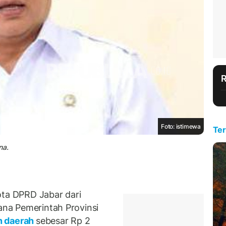
Foto: istimewa
Ter
na.
a DPRD Jabar dari
cana Pemerintah Provinsi
n daerah
sebesar Rp 2