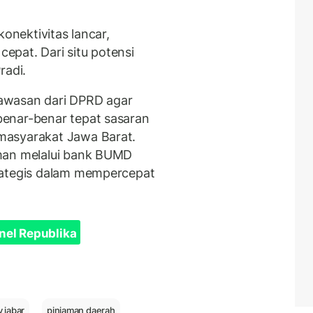
konektivitas lancar,
cepat. Dari situ potensi
radi.
awasan dari DPRD agar
enar-benar tepat sasaran
masyarakat Jawa Barat.
man melalui bank BUMD
rategis dalam mempercepat
nel Republika
 jabar
pinjaman daerah