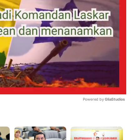
Powered by 
GliaStudios
Mute