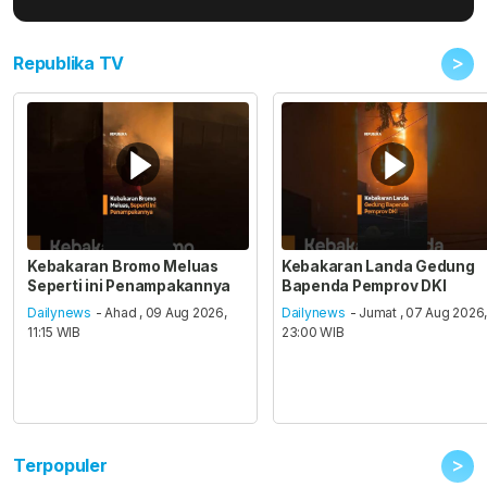
>
Republika TV
Kebakaran Bromo Meluas
Kebakaran Landa Gedung
Seperti ini Penampakannya
Bapenda Pemprov DKI
Dailynews
- Ahad , 09 Aug 2026,
Dailynews
- Jumat , 07 Aug 2026
11:15 WIB
23:00 WIB
>
Terpopuler