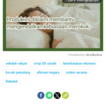
Powered by 
GliaStudios
sekolah rakyat
srmp 08 cimahi
keterbatasan ekonomi
Mute
bocah pemulung
afirmasi negara
sistem asrama
fleksibel