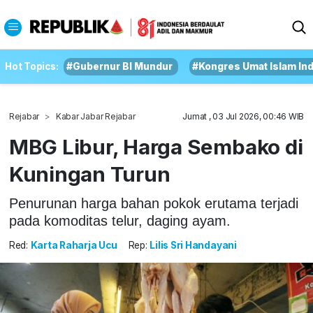
Hot Topics:
#Gubernur BI Mundur
#Kongres Umat Islam In
Rejabar
Kabar Jabar Rejabar
Jumat , 03 Jul 2026, 00:46 WIB
MBG Libur, Harga Sembako di
Kuningan Turun
Penurunan harga bahan pokok erutama terjadi
pada komoditas telur, daging ayam.
Red:
Karta Raharja Ucu
Rep:
Lilis Sri Handayani