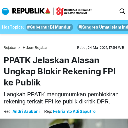
Hot Topics:
#Gubernur BI Mundur
#Kongres Umat Islam In
Rejabar
Hukum Rejabar
Rabu , 24 Mar 2021, 17:54 WIB
PPATK Jelaskan Alasan
Ungkap Blokir Rekening FPI
ke Publik
Langkah PPATK mengumumkan pemblokiran
rekening terkait FPI ke publik dikritik DPR.
Red:
Andri Saubani
Rep:
Febrianto Adi Saputro