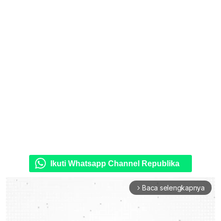
Ikuti Whatsapp Channel Republika
Baca selengkapnya
arrow_forward_ios