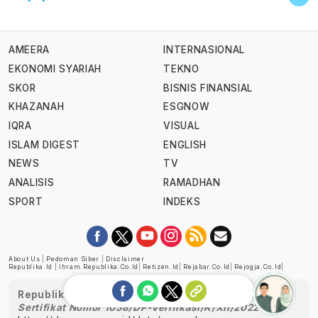
AMEERA
INTERNASIONAL
EKONOMI SYARIAH
TEKNO
SKOR
BISNIS FINANSIAL
KHAZANAH
ESGNOW
IQRA
VISUAL
ISLAM DIGEST
ENGLISH
NEWS
TV
ANALISIS
RAMADHAN
SPORT
INDEKS
About Us
|
Pedoman Siber
|
Disclaimer
Republika.id
|
Ihram.republika.co.id
|
Retizen.id
|
Rejabar.co.id
|
Rejogja.co.id
|
Republika telah diverifikasi oleh Dewan Pers
Sertifikat Nomor 1058/DP-Verifikasi/K/XII/2022