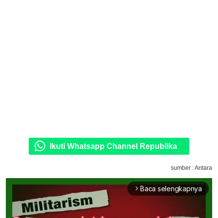
Ikuti Whatsapp Channel Republika
sumber : Antara
Baca selengkapnya
arrow_forward_ios