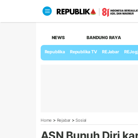
NEWS
BANDUNG RAYA
Republika
Republika TV
REJabar
REJog
>
>
Home
Rejabar
Sosial
ASN Bunuh Diri k