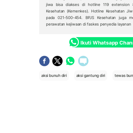
jiwa bisa diakses di hotline 119 extension
Kesehatan (Kemenkes). Hotline Kesehatan Jiw
pada 021-500-454. BPJS Kesehatan juga me
perawatan kejiwaan di faskes penyedia layanan
Ikuti Whatsapp Chan
aksi bunuh diri
aksi gantung diri
tewas bun