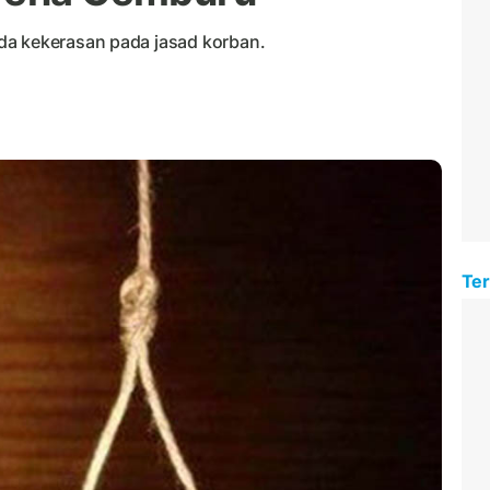
da kekerasan pada jasad korban.
Ter