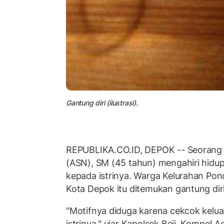
Gantung diri (ilustrasi).
REPUBLIKA.CO.ID, DEPOK -- Seorang A
(ASN), SM (45 tahun) mengahiri hidu
kepada istrinya. Warga Kelurahan Pon
Kota Depok itu ditemukan gantung dir
"Motifnya diduga karena cekcok kelu
istrinya," ujar Kapolsek Beji, Kompol