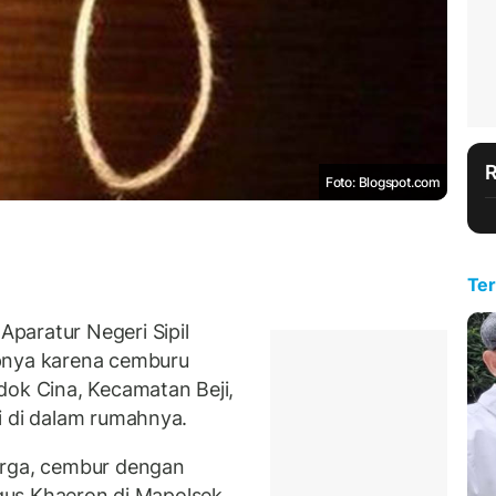
Foto: Blogspot.com
Ter
paratur Negeri Sipil
pnya karena cemburu
dok Cina, Kecamatan Beji,
i di dalam rumahnya.
arga, cembur dengan
 Agus Khaeron di Mapolsek