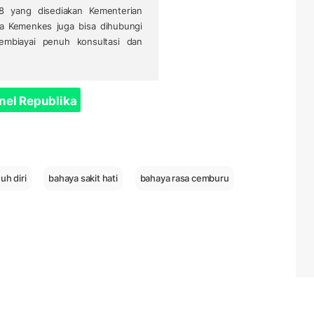
 8 yang disediakan Kementerian
a Kemenkes juga bisa dihubungi
mbiayai penuh konsultasi dan
nel Republika
uh diri
bahaya sakit hati
bahaya rasa cemburu