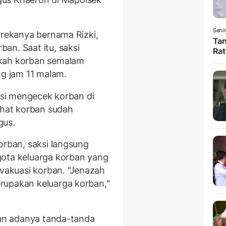
Senin
 rekanya bernama Rizki,
Tan
an. Saat itu, saksi
Rat
akah korban semalam
ng jam 11 malam.
aksi mengecek korban di
ihat korban sudah
gus.
orban, saksi langsung
gota keluarga korban yang
akuasi korban. "Jenazah
rupakan keluarga korban,"
kan adanya tanda-tanda