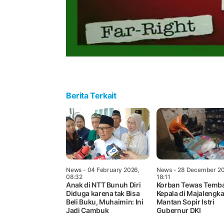
Berita Terkait
News
- 04 February 2026,
News
- 28 December 20
08:32
18:11
Anak di NTT Bunuh Diri
Korban Tewas Temb
Diduga karena tak Bisa
Kepala di Majalengk
Beli Buku, Muhaimin: Ini
Mantan Sopir Istri
Jadi Cambuk
Gubernur DKI